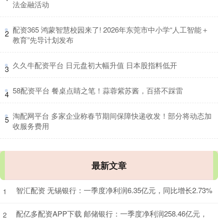
法金融活动
​配资365 鸿蒙智慧校园来了! 2026年东莞市中小学“人工智能＋
2
教育”先导计划发布
​久久牛配资平台 日元盘初大幅升值 日本股指料低开
3
​58配资平台 餐桌点睛之笔！蒜蓉紫苏酱，百搭不踩雷
4
​淘配网平台 多家企业称春节期间保障快递收发！部分将动态加
5
收服务费用
最新文章
智汇配资 无锡银行：一季度净利润6.35亿元，同比增长2.73%
1
配亿多配资APP下载 邮储银行：一季度净利润258.46亿元，
2