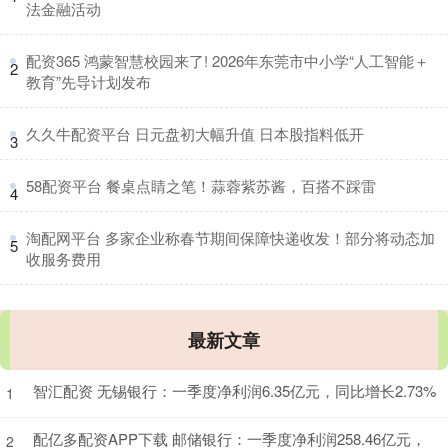
法金融活动
​配资365 鸿蒙智慧校园来了! 2026年东莞市中小学“人工智能＋
2
教育”先导计划发布
​久久牛配资平台 日元盘初大幅升值 日本股指料低开
3
​58配资平台 餐桌点睛之笔！蒜蓉紫苏酱，百搭不踩雷
4
​淘配网平台 多家企业称春节期间保障快递收发！部分将动态加
5
收服务费用
最新文章
智汇配资 无锡银行：一季度净利润6.35亿元，同比增长2.73%
1
配亿多配资APP下载 邮储银行：一季度净利润258.46亿元，
2