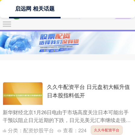
启远网 相关话题
久久牛配资平台 日元盘初大幅升值
日本股指料低开
新华财经北京1月26日电由于市场高度关注日本可能出手
干预以阻止日元近期的下跌，日元兑美元汇率继续走强，
亚洲交易时段早盘，美元兑日元下跌0.7%至154.58，
分类：
配资炒股平台
查看：
224
久久牛配资平台