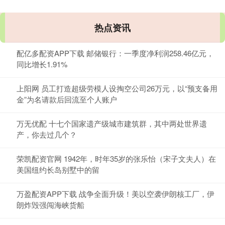
热点资讯
配亿多配资APP下载 邮储银行：一季度净利润258.46亿元，
同比增长1.91%
上阳网 员工打造超级劳模人设掏空公司26万元，以“预支备用
金”为名请款后回流至个人账户
万无优配 十七个国家遗产级城市建筑群，其中两处世界遗
产，你去过几个？
荣凯配资官网 1942年，时年35岁的张乐怡（宋子文夫人）在
美国纽约长岛别墅中的留
万盈配资APP下载 战争全面升级！美以空袭伊朗核工厂，伊
朗炸毁强闯海峡货船