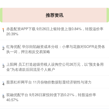
推荐资讯
​赤盈配资APP下载 9月26日上银转债上涨0.84%，转股溢价率
1
20.39%
​红海优配 华尔街陷融资成本分歧：小摩与花旗对SOFR走势各
2
执一词，押注相反交易策略
​上阳网 员工打造超级劳模人设掏空公司26万元，以“预支备用
3
金”为名请款后回流至个人账户
​股票杠杆网平台 11月份物价数据彰显经济韧性与潜力
4
​双融优配平台 9月26日家悦转债下跌0.21%，转股溢价率
5
40.57%