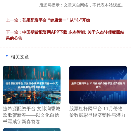
启远网提示：文章来自网络，不代表本站观点。
上一篇：
芒果配资平台 “健康第一” 从“心”开始
下一篇：
中国期货配资网APP下载 东杰智能: 关于东杰转债赎回结
果的公告
相关文章
​捷希源配资平台 文脉润香城
​股票杠杆网平台 11月份物
欢歌贺新春——以文化自信
价数据彰显经济韧性与潜力
书写咸宁新春答卷