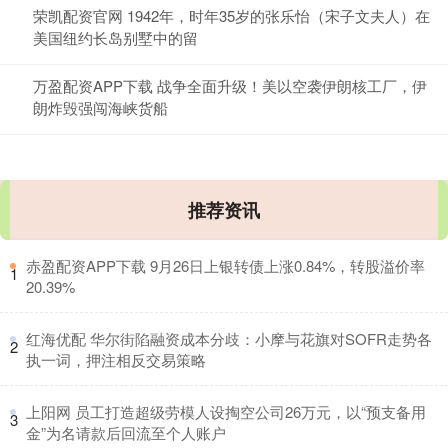
荣凯配资官网 1942年，时年35岁的张乐怡（宋子文夫人）在
美国纽约长岛别墅中的留
万盈配资APP下载 战争全面升级！美以空袭伊朗核工厂，伊
朗炸毁强闯海峡货船
推荐资讯
​赤盈配资APP下载 9月26日上银转债上涨0.84%，转股溢价率
1
20.39%
​红海优配 华尔街陷融资成本分歧：小摩与花旗对SOFR走势各
2
执一词，押注相反交易策略
​上阳网 员工打造超级劳模人设掏空公司26万元，以“预支备用
3
金”为名请款后回流至个人账户