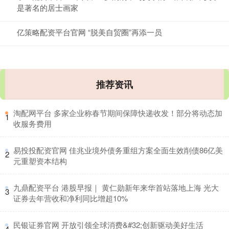
是著名的居士画家
亿策略配资平台官网 “脱美自贸圈”再添一员
推荐资讯
​淘配网平台 多家企业称春节期间保障快递收发！部分将动态加
1
收服务费用
​易投投配资官网 佳兆业境外债务重组方案全面生效削债86亿美
2
元重塑资本结构
​九鼎配资平台 港股早报｜ 黄仁勋新年来华首站落地上海 光大
3
证券去年营收和净利同比增超10%
​民银证券官网 开放引领全球消费&#32;创新驱动美好生活
4